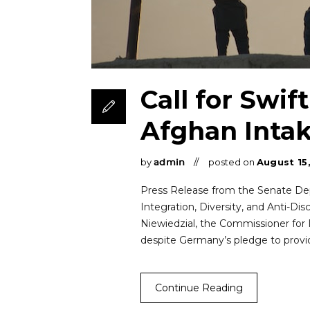
Call for Swi
Afghan Inta
by
posted on
August
15
admin
Press Release from the Senate Depa
Integration, Diversity, and Anti-Di
Niewiedzial, the Commissioner for 
despite Germany’s pledge to provi
Continue Reading